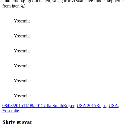
imidlertid køligt om natten, så jeg tror vi skal have fundet tæpperne
frem igen 🙂
Yosemite
Yosemite
Yosemite
Yosemite
Yosemite
Yosemite
Udgivet
Forfatter
Kategorier
Tags
08/08/2015
11/08/2015
Ulla Smith
Rejser
,
USA 2015
Rejse
,
USA
,
i
Yosemite
Skriv et svar