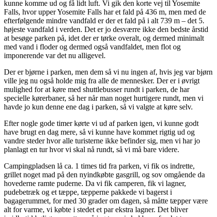
kunne komme ud og få lidt luft. Vi gik den korte vej til Yosemite
Falls, hvor upper Yosemite Falls har et fald på 436 m, men med de
efterfølgende mindre vandfald er der et fald på i alt 739 m – det 5.
højeste vandfald i verden. Det er jo desværre ikke den bedste årstid
at besøge parken på, idet der er tørke overalt, og dermed minimalt
med vand i floder og dermed også vandfaldet, men flot og
imponerende var det nu alligevel.
Der er bjørne i parken, men dem så vi nu ingen af, hvis jeg var bjørn
ville jeg nu også holde mig fra alle de mennesker. Der er i øvrigt
mulighed for at køre med shuttlebusser rundt i parken, de har
specielle kørerbaner, så her når man noget hurtigere rundt, men vi
havde jo kun denne ene dag i parken, så vi valgte at køre selv.
Efter nogle gode timer kørte vi ud af parken igen, vi kunne godt
have brugt en dag mere, så vi kunne have kommet rigtig ud og
vandre steder hvor alle turisterne ikke befinder sig, men vi har jo
planlagt en tur hvor vi skal nå rundt, så vi må bare videre.
Campingpladsen lå ca. 1 times tid fra parken, vi fik os indrette,
grillet noget mad på den nyindkøbte gasgrill, og sov omgående da
hovederne ramte puderne. Da vi fik camperen, fik vi lagner,
pudebetræk og et tæppe, tæpperne pakkede vi bagerst i
bagagerummet, for med 30 grader om dagen, så måtte tæpper være
alt for varme, vi købte i stedet et par ekstra lagner. Det bliver