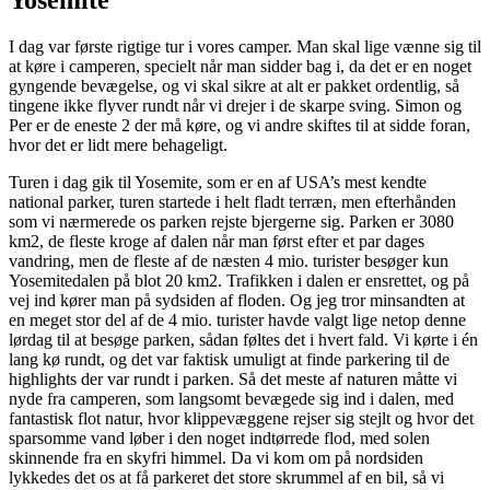
I dag var første rigtige tur i vores camper. Man skal lige vænne sig til
at køre i camperen, specielt når man sidder bag i, da det er en noget
gyngende bevægelse, og vi skal sikre at alt er pakket ordentlig, så
tingene ikke flyver rundt når vi drejer i de skarpe sving. Simon og
Per er de eneste 2 der må køre, og vi andre skiftes til at sidde foran,
hvor det er lidt mere behageligt.
Turen i dag gik til Yosemite, som er en af USA’s mest kendte
national parker, turen startede i helt fladt terræn, men efterhånden
som vi nærmerede os parken rejste bjergerne sig. Parken er 3080
km2, de fleste kroge af dalen når man først efter et par dages
vandring, men de fleste af de næsten 4 mio. turister besøger kun
Yosemitedalen på blot 20 km2. Trafikken i dalen er ensrettet, og på
vej ind kører man på sydsiden af floden. Og jeg tror minsandten at
en meget stor del af de 4 mio. turister havde valgt lige netop denne
lørdag til at besøge parken, sådan føltes det i hvert fald. Vi kørte i én
lang kø rundt, og det var faktisk umuligt at finde parkering til de
highlights der var rundt i parken. Så det meste af naturen måtte vi
nyde fra camperen, som langsomt bevægede sig ind i dalen, med
fantastisk flot natur, hvor klippevæggene rejser sig stejlt og hvor det
sparsomme vand løber i den noget indtørrede flod, med solen
skinnende fra en skyfri himmel. Da vi kom om på nordsiden
lykkedes det os at få parkeret det store skrummel af en bil, så vi