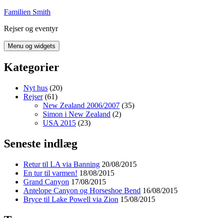
Hop
Familien Smith
til
Rejser og eventyr
indhold
Menu og widgets
Kategorier
Nyt hus
(20)
Rejser
(61)
New Zealand 2006/2007
(35)
Simon i New Zealand
(2)
USA 2015
(23)
Seneste indlæg
Retur til LA via Banning
20/08/2015
En tur til varmen!
18/08/2015
Grand Canyon
17/08/2015
Antelope Canyon og Horseshoe Bend
16/08/2015
Bryce til Lake Powell via Zion
15/08/2015