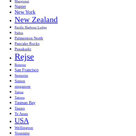
Mangonui
Napier
New York
New Zealand
Pacific Harbour Lodge
Paihia
Palmerston North
Pancake Rocks
Punakaiki
Rejse
Roturua
San Francisco
Sequoia
Simon
singapore
Tairua
Tairura
Tasman Bay
Taupo
Te Anau
USA
Wellington
Yosemite