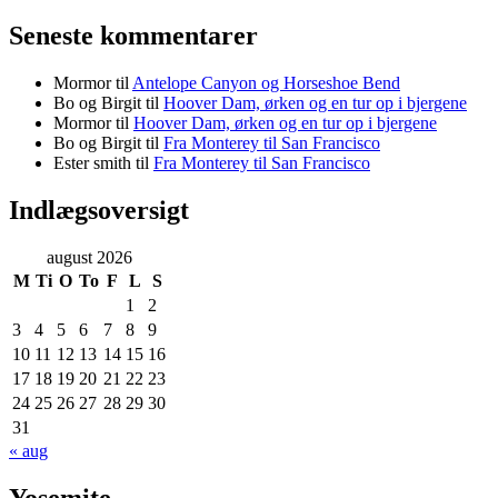
Seneste kommentarer
Mormor
til
Antelope Canyon og Horseshoe Bend
Bo og Birgit
til
Hoover Dam, ørken og en tur op i bjergene
Mormor
til
Hoover Dam, ørken og en tur op i bjergene
Bo og Birgit
til
Fra Monterey til San Francisco
Ester smith
til
Fra Monterey til San Francisco
Indlægsoversigt
august 2026
M
Ti
O
To
F
L
S
1
2
3
4
5
6
7
8
9
10
11
12
13
14
15
16
17
18
19
20
21
22
23
24
25
26
27
28
29
30
31
« aug
Yosemite