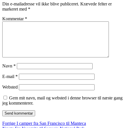
Din e-mailadresse vil ikke blive publiceret.
Krævede felter er
markeret med
*
Kommentar
*
Navn
*
E-mail
*
Websted
Gem mit navn, mail og websted i denne browser til næste gang
jeg kommenterer.
Indlægsnavigation
Forrige
Forrige
I camper fra San Francisco til Manteca