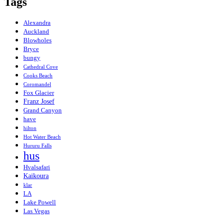
Tags
Alexandra
Auckland
Blowholes
Bryce
bungy
Cathedral Cove
Cooks Beach
Coromandel
Fox Glacier
Franz Josef
Grand Canyon
have
hilton
Hot Water Beach
Hururu Falls
hus
Hvalsafari
Kaikoura
klar
LA
Lake Powell
Las Vegas