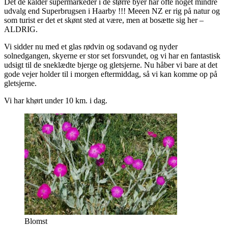
Det de kalder supermarkeder i de større byer har ofte noget mindre
udvalg end Superbrugsen i Haarby !!! Meeen NZ er rig på natur og
som turist er det et skønt sted at være, men at bosætte sig her –
ALDRIG.
Vi sidder nu med et glas rødvin og sodavand og nyder
solnedgangen, skyerne er stor set forsvundet, og vi har en fantastisk
udsigt til de sneklædte bjerge og gletsjerne. Nu håber vi bare at det
gode vejer holder til i morgen eftermiddag, så vi kan komme op på
gletsjerne.
Vi har khørt under 10 km. i dag.
Blomst