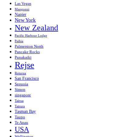
Las Vegas
Mangonui
Napier
New York
New Zealand
Pacific Harbour Lodge
Paihia
Palmerston North
Pancake Rocks
Punakaiki
Rejse
Roturua
San Francisco
Sequoia
Simon
singapore
Tairua
Tairura
Tasman Bay
Taupo
Te Anau
USA
Wellington