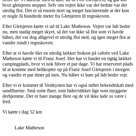
hvor gletsjeren stopper. Selv om vejret ikke var det bedste var det
utrolig flot. Det er så enorm stort og meget fascinerende at der kun
er nogle få hundrede meter fra Gletsjeren til regnskoven.
Efter Gletsjeren kørte vi ud til Lake Matheson. Vejret var lidt bedre
nu, men stadig meget skyet, så det var ikke så flot som vi havde
håbet, det var dog alligevel et utrolig flot sted, og igen meget flot at
vandre rundt i regnskoven.
Efter at vi havde fået en utrolig lækker frokost på cafeén ved Lake
Matheson kørte vi til Franz Josef. Her har vi fundet en rigtig lækker
campingplads, hvor vi nok bliver et par dage. Vi har reserveret plads
til at komme med helikopter op på Franz Josef Gletsjeren i morgen
og vandre et par timer på isen. Nu håber vi bare på lidt bedre vejr.
Efter vi er kommet til Vestkysten har vi også stiftet bekendtskab med
sandfluerne. Små sorte fluer, som bider/stikker lige som myggene
derhjemme. Der er bare mange flere og de vil ikke lade os være i
fred.
Vi kørte i dag 52 km
Lake Matheson