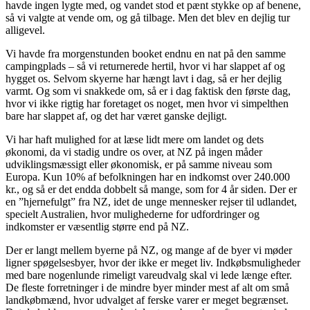
havde ingen lygte med, og vandet stod et pænt stykke op af benene,
så vi valgte at vende om, og gå tilbage. Men det blev en dejlig tur
alligevel.
Vi havde fra morgenstunden booket endnu en nat på den samme
campingplads – så vi returnerede hertil, hvor vi har slappet af og
hygget os. Selvom skyerne har hængt lavt i dag, så er her dejlig
varmt. Og som vi snakkede om, så er i dag faktisk den første dag,
hvor vi ikke rigtig har foretaget os noget, men hvor vi simpelthen
bare har slappet af, og det har været ganske dejligt.
Vi har haft mulighed for at læse lidt mere om landet og dets
økonomi, da vi stadig undre os over, at NZ på ingen måder
udviklingsmæssigt eller økonomisk, er på samme niveau som
Europa. Kun 10% af befolkningen har en indkomst over 240.000
kr., og så er det endda dobbelt så mange, som for 4 år siden. Der er
en ”hjernefulgt” fra NZ, idet de unge mennesker rejser til udlandet,
specielt Australien, hvor mulighederne for udfordringer og
indkomster er væsentlig større end på NZ.
Der er langt mellem byerne på NZ, og mange af de byer vi møder
ligner spøgelsesbyer, hvor der ikke er meget liv. Indkøbsmuligheder
med bare nogenlunde rimeligt vareudvalg skal vi lede længe efter.
De fleste forretninger i de mindre byer minder mest af alt om små
landkøbmænd, hvor udvalget af ferske varer er meget begrænset.