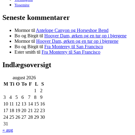
Yosemite
Seneste kommentarer
Mormor
til
Antelope Canyon og Horseshoe Bend
Bo og Birgit
til
Hoover Dam, ørken og en tur op i bjergene
Mormor
til
Hoover Dam, ørken og en tur op i bjergene
Bo og Birgit
til
Fra Monterey til San Francisco
Ester smith
til
Fra Monterey til San Francisco
Indlægsoversigt
august 2026
M
Ti
O
To
F
L
S
1
2
3
4
5
6
7
8
9
10
11
12
13
14
15
16
17
18
19
20
21
22
23
24
25
26
27
28
29
30
31
« aug