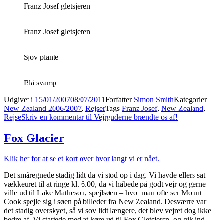
Franz Josef gletsjeren
Franz Josef gletsjeren
Sjov plante
Blå svamp
Udgivet i
15/01/2007
08/07/2011
Forfatter
Simon Smith
Kategorier
New Zealand 2006/2007
,
Rejser
Tags
Franz Josef
,
New Zealand
,
Rejse
Skriv en kommentar
til Vejrguderne brændte os af!
Fox Glacier
Klik her for at se et kort over hvor langt vi er nået.
Det småregnede stadig lidt da vi stod op i dag. Vi havde ellers sat
vækkeuret til at ringe kl. 6.00, da vi håbede på godt vejr og gerne
ville ud til Lake Matheson, spejlsøen – hvor man ofte ser Mount
Cook spejle sig i søen på billeder fra New Zealand. Desværre var
det stadig overskyet, så vi sov lidt længere, det blev vejret dog ikke
bedre af. Vi startede med at køre ud til Fox Gletsjeren, og gik ind