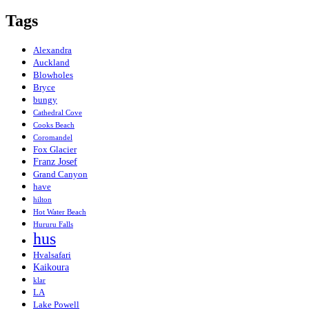
Tags
Alexandra
Auckland
Blowholes
Bryce
bungy
Cathedral Cove
Cooks Beach
Coromandel
Fox Glacier
Franz Josef
Grand Canyon
have
hilton
Hot Water Beach
Hururu Falls
hus
Hvalsafari
Kaikoura
klar
LA
Lake Powell