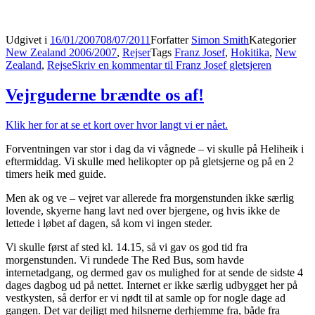
Udgivet i
16/01/2007
08/07/2011
Forfatter
Simon Smith
Kategorier
New Zealand 2006/2007
,
Rejser
Tags
Franz Josef
,
Hokitika
,
New
Zealand
,
Rejse
Skriv en kommentar
til Franz Josef gletsjeren
Vejrguderne brændte os af!
Klik her for at se et kort over hvor langt vi er nået.
Forventningen var stor i dag da vi vågnede – vi skulle på Heliheik i
eftermiddag. Vi skulle med helikopter op på gletsjerne og på en 2
timers heik med guide.
Men ak og ve – vejret var allerede fra morgenstunden ikke særlig
lovende, skyerne hang lavt ned over bjergene, og hvis ikke de
lettede i løbet af dagen, så kom vi ingen steder.
Vi skulle først af sted kl. 14.15, så vi gav os god tid fra
morgenstunden. Vi rundede The Red Bus, som havde
internetadgang, og dermed gav os mulighed for at sende de sidste 4
dages dagbog ud på nettet. Internet er ikke særlig udbygget her på
vestkysten, så derfor er vi nødt til at samle op for nogle dage ad
gangen. Det var dejligt med hilsnerne derhjemme fra, både fra