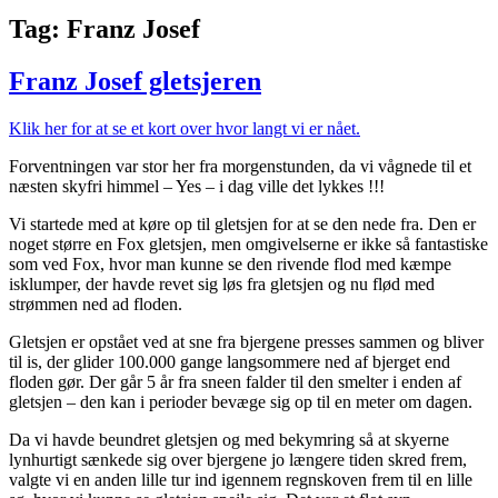
Tag:
Franz Josef
Franz Josef gletsjeren
Klik her for at se et kort over hvor langt vi er nået.
Forventningen var stor her fra morgenstunden, da vi vågnede til et
næsten skyfri himmel – Yes – i dag ville det lykkes !!!
Vi startede med at køre op til gletsjen for at se den nede fra. Den er
noget større en Fox gletsjen, men omgivelserne er ikke så fantastiske
som ved Fox, hvor man kunne se den rivende flod med kæmpe
isklumper, der havde revet sig løs fra gletsjen og nu flød med
strømmen ned ad floden.
Gletsjen er opstået ved at sne fra bjergene presses sammen og bliver
til is, der glider 100.000 gange langsommere ned af bjerget end
floden gør. Der går 5 år fra sneen falder til den smelter i enden af
gletsjen – den kan i perioder bevæge sig op til en meter om dagen.
Da vi havde beundret gletsjen og med bekymring så at skyerne
lynhurtigt sænkede sig over bjergene jo længere tiden skred frem,
valgte vi en anden lille tur ind igennem regnskoven frem til en lille