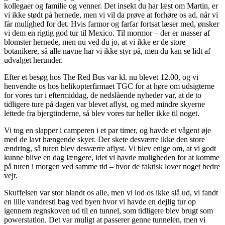
kollegaer og familie og venner. Det insekt du har læst om Martin, er
vi ikke stødt på hernede, men vi vil da prøve at forhøre os ad, når vi
får mulighed for det. Hvis farmor og farfar fortsat læser med, ønsker
vi dem en rigtig god tur til Mexico. Til mormor – der er masser af
blomster hernede, men nu ved du jo, at vi ikke er de store
botanikere, så alle navne har vi ikke styr på, men du kan se lidt af
udvalget herunder.
Efter et besøg hos The Red Bus var kl. nu blevet 12.00, og vi
henvendte os hos helikopterfirmaet TGC for at høre om udsigterne
for vores tur i eftermiddag, de nedslående nyheder var, at de to
tidligere ture på dagen var blevet aflyst, og med mindre skyerne
lettede fra bjergtinderne, så blev vores tur heller ikke til noget.
Vi tog en slapper i camperen i et par timer, og havde et vågent øje
med de lavt hængende skyer. Der skete desværre ikke den store
ændring, så turen blev desværre aflyst. Vi blev enige om, at vi godt
kunne blive en dag længere, idet vi havde muligheden for at komme
på turen i morgen ved samme tid – hvor de faktisk lover noget bedre
vejr.
Skuffelsen var stor blandt os alle, men vi lod os ikke slå ud, vi fandt
en lille vandresti bag ved byen hvor vi havde en dejlig tur op
igennem regnskoven ud til en tunnel, som tidligere blev brugt som
powerstation. Det var muligt at passerer genne tunnelen, men vi