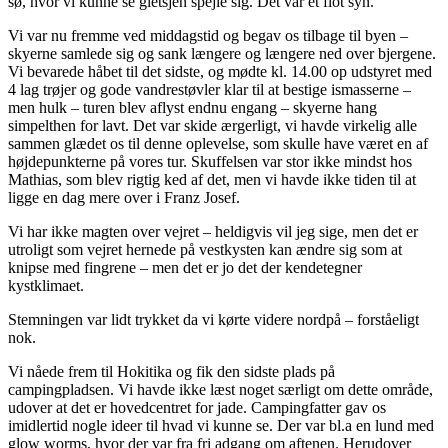
sø, hvor vi kunne se gletsjen spejle sig. Det var et flot syn.
Vi var nu fremme ved middagstid og begav os tilbage til byen –
skyerne samlede sig og sank længere og længere ned over bjergene.
Vi bevarede håbet til det sidste, og mødte kl. 14.00 op udstyret med
4 lag trøjer og gode vandrestøvler klar til at bestige ismasserne –
men hulk – turen blev aflyst endnu engang – skyerne hang
simpelthen for lavt. Det var skide ærgerligt, vi havde virkelig alle
sammen glædet os til denne oplevelse, som skulle have været en af
højdepunkterne på vores tur. Skuffelsen var stor ikke mindst hos
Mathias, som blev rigtig ked af det, men vi havde ikke tiden til at
ligge en dag mere over i Franz Josef.
Vi har ikke magten over vejret – heldigvis vil jeg sige, men det er
utroligt som vejret hernede på vestkysten kan ændre sig som at
knipse med fingrene – men det er jo det der kendetegner
kystklimaet.
Stemningen var lidt trykket da vi kørte videre nordpå – forståeligt
nok.
Vi nåede frem til Hokitika og fik den sidste plads på
campingpladsen. Vi havde ikke læst noget særligt om dette område,
udover at det er hovedcentret for jade. Campingfatter gav os
imidlertid nogle ideer til hvad vi kunne se. Der var bl.a en lund med
glow worms, hvor der var fra fri adgang om aftenen. Herudover