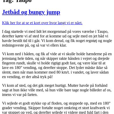
Jetbåd og bungy jump
Klik her for at se et kort over hvor langt vi er nået.
I dag startede vi med lidt let morgenmad på vores værelse i Taupo,
derefter kørte vi af sted for at komme ud og sejle med en jet båd vi
havde bestilt tid til i går. Vi kom derud, og fik noget regntøj og nogle
redningsveste på, og så var vi ellers klar.
Vi kom ned i båden, og fik af vide at vi skulle holde hænderne på en
jernstang hele tiden, og når skipper rakte hånden i vejret og drejede
fingeren rundt, skulle vi holde rigtigt godt fast, og være klar til at
lave en 180° vending, og derefter stoppe. Det lyder måske ikke så
slemt, men når man kommer med 80 km/t. i vandet, og laver sådan
en vending, er der altså tryk på!
Vi kom af sted, og det gik meget hurtigt. Mutter havde på forhånd
sagt at hun ikke ville med, så hun ville bare tage nogle billeder af os,
imens vi var på farten.
Vi sejlede et godt stykke op af floden, og stoppede op, med en 180°
grader vending. Skipper fortalte noget omkring et stort kraftværk vi
var stoppet op ved, og derefter sejlede vi videre med fuld fart i den