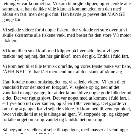
retning vi var kommet fra. Vi kom til nogle klipper, og vi tænkte alle
sammen, at han da ikke ville klare at komme uden om den med
sådan en fart, men det gik fint. Han havde jo prøvet det MANGE
gange før.
Vi sejlede videre forbi nogle fiskere, der virkede ret sure over at vi
skulle skræmme alle fiskene væk, med brølet fra den store V8 motor
i båden.
Vi kom til en smal kløft med klipper på hver side, hvor vi igen
tænkte ’nej nej nej, det her går ikke’, men det gik. Endda i fuld fart.
Vi kom hen til et lille termisk område, og vores første tanke var bare,
’ÅHH NEJ’. Vi har fået mere end nok af den stank af rådne æg.
Han fortalte noget omkring det, og vi sejlede videre. Vi kom til et
vandfald hvor der stod en fotograf. Vi sejlede op og ned af det
vandfald mange gange, for at der kunne blive nogle gode billeder ud
a det. Det var rigtigt sjovt. Det var noget med at komme i fuld fart, i
et flyve hop ud over kanten, og så en 180° vending. Det gjorde vi
omkring 4 gange, før vi sejlede videre. Vi kom ned til vendepunktet,
hvor vi skulle til at sejle tilbage ad igen. Vi stoppede op, og skipper
fortalte noget omkring vandet og landskabet omkring.
Så begyndte vi ellers at sejle tilbage igen, med masser af vendinger