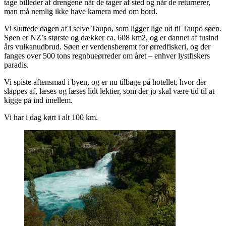
tage billeder af drengene når de tager af sted og når de returnerer,
man må nemlig ikke have kamera med om bord.
Vi sluttede dagen af i selve Taupo, som ligger lige ud til Taupo søen.
Søen er NZ’s største og dækker ca. 608 km2, og er dannet af tusind
års vulkanudbrud. Søen er verdensberømt for ørredfiskeri, og der
fanges over 500 tons regnbueørreder om året – enhver lystfiskers
paradis.
Vi spiste aftensmad i byen, og er nu tilbage på hotellet, hvor der
slappes af, læses og læses lidt lektier, som der jo skal være tid til at
kigge på ind imellem.
Vi har i dag kørt i alt 100 km.