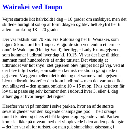
og
Wairakei ved Taupo
bungy
jump
Vejret startede lidt halvkoldt i dag – 16 grader om småskyet, men det
skiftede hurtigt til sol op af formiddagen og blev helt skyfrit her til
aften – omkring 18 – 20 grader.
Der var faktisk kun 70 km. Fra Rotorua og her til Wairakei, som
ligger 6 km. nord for Taupo . Vi gjorde stop ved endnu et termisk
område Waiotapu (Helligt Vand), her ligger Lady Knox-gejseren,
som kommer i udbrud hver dag kl. 10.15. Vi var der lige til tiden,
sammen med hundredevis af andre turister. Det viste sig at
udbruddet var lidt snyd, idet gejseren blev hjulpet lidt på vej, ved at
der blev tilført sæbe, som satte en kemisk reaktion i gang nede i
gejseren. Væggen mellem det kolde og det varme vand i gejseren
blev nedbrudt, hvorefter den kom i udbrud – men det var nu et flot
syn alligevel – den sprang omkring 10 – 15 m op. Hvis gejseren får
lov til at passe sig selv kommer den i udbrud hver 3. eller 4. dag
afhængig af hvor meget det regner.
Herefter var vi på rundtur i selve parken, hvor en af de største
seværdigheder var den kogende champagne-pool – helt orange
rundt i kanten og ellers et blåt kogende og rygende vand. Parken
kom slet ikke på niveau med det vi oplevede i den anden park i går
– det her var alt for turistet, og man gik simpelthen gåsegang i