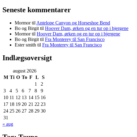
Seneste kommentarer
Mormor
til
Antelope Canyon og Horseshoe Bend
Bo og Birgit
til
Hoover Dam, ørken og en tur op i bjergene
Mormor
til
Hoover Dam, ørken og en tur op i bjergene
Bo og Birgit
til
Fra Monterey til San Francisco
Ester smith
til
Fra Monterey til San Francisco
Indlægsoversigt
august 2026
M
Ti
O
To
F
L
S
1
2
3
4
5
6
7
8
9
10
11
12
13
14
15
16
17
18
19
20
21
22
23
24
25
26
27
28
29
30
31
« aug
Tag:
Taupo