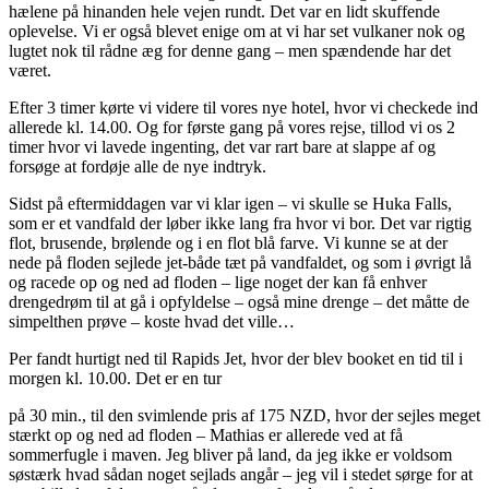
hælene på hinanden hele vejen rundt. Det var en lidt skuffende
oplevelse. Vi er også blevet enige om at vi har set vulkaner nok og
lugtet nok til rådne æg for denne gang – men spændende har det
været.
Efter 3 timer kørte vi videre til vores nye hotel, hvor vi checkede ind
allerede kl. 14.00. Og for første gang på vores rejse, tillod vi os 2
timer hvor vi lavede ingenting, det var rart bare at slappe af og
forsøge at fordøje alle de nye indtryk.
Sidst på eftermiddagen var vi klar igen – vi skulle se Huka Falls,
som er et vandfald der løber ikke lang fra hvor vi bor. Det var rigtig
flot, brusende, brølende og i en flot blå farve. Vi kunne se at der
nede på floden sejlede jet-både tæt på vandfaldet, og som i øvrigt lå
og racede op og ned ad floden – lige noget der kan få enhver
drengedrøm til at gå i opfyldelse – også mine drenge – det måtte de
simpelthen prøve – koste hvad det ville…
Per fandt hurtigt ned til Rapids Jet, hvor der blev booket en tid til i
morgen kl. 10.00. Det er en tur
på 30 min., til den svimlende pris af 175 NZD, hvor der sejles meget
stærkt op og ned ad floden – Mathias er allerede ved at få
sommerfugle i maven. Jeg bliver på land, da jeg ikke er voldsom
søstærk hvad sådan noget sejlads angår – jeg vil i stedet sørge for at