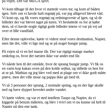
på vejen. Det var MEGA sjovt.
Vi kom tilbage til der hvor vi startede vores tur, og kom af båden
igen. Selv om vi havde haft regntøj på, var jeg alligevel blevet våd.
Vi kom op, og fik vores regntøj og redningsveste af igen, og så de
billeder der var blevet taget på turen. Vi besluttede os for at købe
dem, så vi havde nogle rigtigt gode billeder imens vi var på vej ud
over et lille vandfald.
Efter denne oplevelse, kørte vi videre mod vores destination, Napier,
men før det, ville vi lige ind og se på noget bungie jump.
På vejen så vi en hel masse får. Der var rigtigt mange marker
omkring os, hvor der næsten ikke var andet end får.
Vi nåede hen til det område, hvor de sprang bungie jump. Vi fik os
en varm kop kakao oven på den kolde sejltur, og stillede os hen for
at se på. Mathias og jeg blev ved med at plage om vi ikke godt måtte
prøve, men det ville moar og pappa ikke gå med til.
Vi så 3 personer der sprang, 2 normale spring, og en der lige skulle
ned og have dyppet hovedet under vandet.
Vi kørte videre, og var et sted imellem Taupo og Napier, da vi
kiggede på benzin måleren, og blev i tvivl om vi nu kunne nå helt til
Napier på den ene tank.