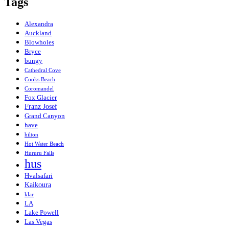
Tags
Alexandra
Auckland
Blowholes
Bryce
bungy
Cathedral Cove
Cooks Beach
Coromandel
Fox Glacier
Franz Josef
Grand Canyon
have
hilton
Hot Water Beach
Hururu Falls
hus
Hvalsafari
Kaikoura
klar
LA
Lake Powell
Las Vegas