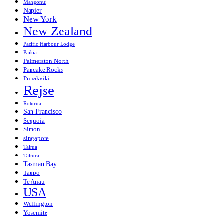
Mangonui
Napier
New York
New Zealand
Pacific Harbour Lodge
Paihia
Palmerston North
Pancake Rocks
Punakaiki
Rejse
Roturua
San Francisco
Sequoia
Simon
singapore
Tairua
Tairura
Tasman Bay
Taupo
Te Anau
USA
Wellington
Yosemite