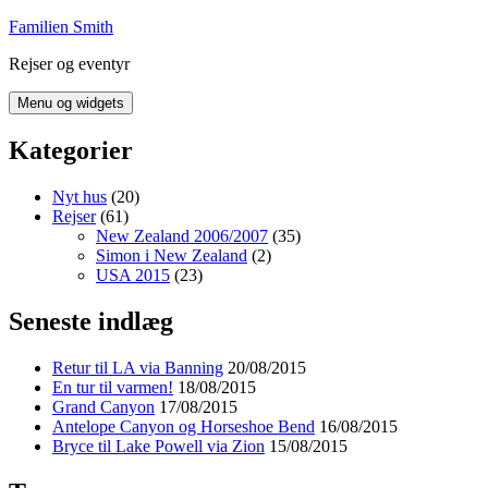
Hop
Familien Smith
til
Rejser og eventyr
indhold
Menu og widgets
Kategorier
Nyt hus
(20)
Rejser
(61)
New Zealand 2006/2007
(35)
Simon i New Zealand
(2)
USA 2015
(23)
Seneste indlæg
Retur til LA via Banning
20/08/2015
En tur til varmen!
18/08/2015
Grand Canyon
17/08/2015
Antelope Canyon og Horseshoe Bend
16/08/2015
Bryce til Lake Powell via Zion
15/08/2015