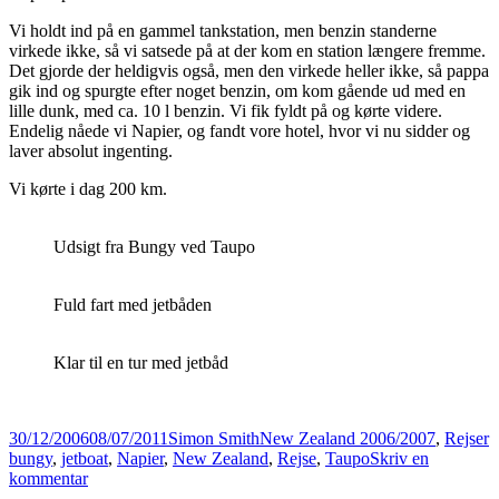
Vi holdt ind på en gammel tankstation, men benzin standerne
virkede ikke, så vi satsede på at der kom en station længere fremme.
Det gjorde der heldigvis også, men den virkede heller ikke, så pappa
gik ind og spurgte efter noget benzin, om kom gående ud med en
lille dunk, med ca. 10 l benzin. Vi fik fyldt på og kørte videre.
Endelig nåede vi Napier, og fandt vore hotel, hvor vi nu sidder og
laver absolut ingenting.
Vi kørte i dag 200 km.
Udsigt fra Bungy ved Taupo
Fuld fart med jetbåden
Klar til en tur med jetbåd
Udgivet
Forfatter
Kategorier
T
30/12/2006
08/07/2011
Simon Smith
New Zealand 2006/2007
,
Rejser
i
bungy
,
jetboat
,
Napier
,
New Zealand
,
Rejse
,
Taupo
Skriv en
til
kommentar
Jetbåd