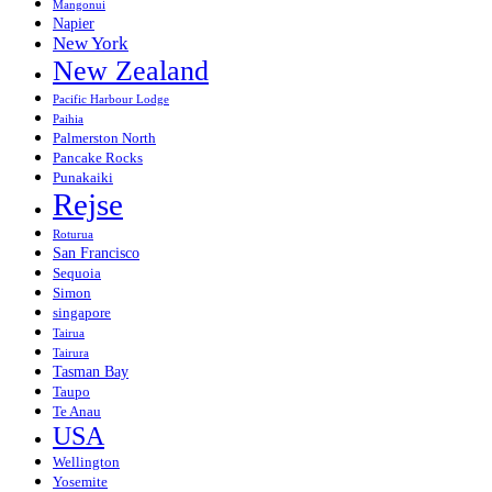
Mangonui
Napier
New York
New Zealand
Pacific Harbour Lodge
Paihia
Palmerston North
Pancake Rocks
Punakaiki
Rejse
Roturua
San Francisco
Sequoia
Simon
singapore
Tairua
Tairura
Tasman Bay
Taupo
Te Anau
USA
Wellington
Yosemite