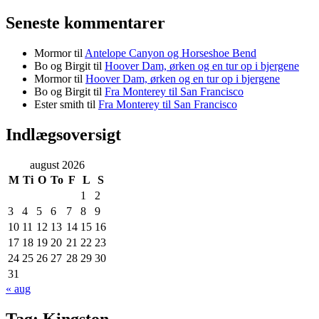
Seneste kommentarer
Mormor
til
Antelope Canyon og Horseshoe Bend
Bo og Birgit
til
Hoover Dam, ørken og en tur op i bjergene
Mormor
til
Hoover Dam, ørken og en tur op i bjergene
Bo og Birgit
til
Fra Monterey til San Francisco
Ester smith
til
Fra Monterey til San Francisco
Indlægsoversigt
august 2026
M
Ti
O
To
F
L
S
1
2
3
4
5
6
7
8
9
10
11
12
13
14
15
16
17
18
19
20
21
22
23
24
25
26
27
28
29
30
31
« aug
Tag:
Kingston