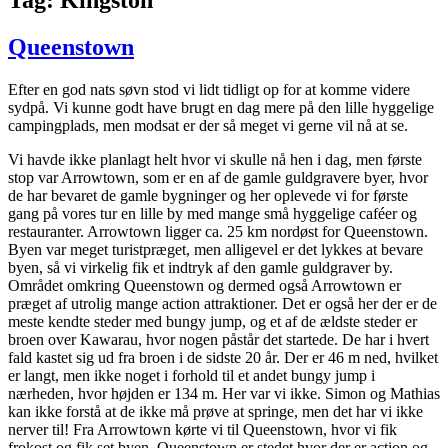
Queenstown
Efter en god nats søvn stod vi lidt tidligt op for at komme videre
sydpå. Vi kunne godt have brugt en dag mere på den lille hyggelige
campingplads, men modsat er der så meget vi gerne vil nå at se.
Vi havde ikke planlagt helt hvor vi skulle nå hen i dag, men første
stop var Arrowtown, som er en af de gamle guldgravere byer, hvor
de har bevaret de gamle bygninger og her oplevede vi for første
gang på vores tur en lille by med mange små hyggelige caféer og
restauranter. Arrowtown ligger ca. 25 km nordøst for Queenstown.
Byen var meget turistpræget, men alligevel er det lykkes at bevare
byen, så vi virkelig fik et indtryk af den gamle guldgraver by.
Området omkring Queenstown og dermed også Arrowtown er
præget af utrolig mange action attraktioner. Det er også her der er de
meste kendte steder med bungy jump, og et af de ældste steder er
broen over Kawarau, hvor nogen påstår det startede. De har i hvert
fald kastet sig ud fra broen i de sidste 20 år. Der er 46 m ned, hvilket
er langt, men ikke noget i forhold til et andet bungy jump i
nærheden, hvor højden er 134 m. Her var vi ikke. Simon og Mathias
kan ikke forstå at de ikke må prøve at springe, men det har vi ikke
nerver til! Fra Arrowtown kørte vi til Queenstown, hvor vi fik
frokost og fik set byen. Queenstown er stedet hvor der er action og