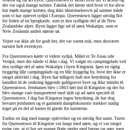
der var også mange turister. Faktisk det første sted hvor vi for alvor
har mødt mange turister, dog ikke tilnærmelsesvis på samme måde
som vi har oplevet sydpå i Europa. Queenstown ligger utrolig flot
for foden af en bjergkæde, som er den sydligste del af de New
Zealandske alper. Byen ligger lige ud til søen Wakatipu, som er
New Zealands anden største sø.
Vejret var ikke alt for godt her, det var varmt nok, men desværre
næsten helt overskyet.
Fra Queenstown kørte vi videre sydpå. Målet er Te Anau ude
Vestpå, men der nåede vi ikke i dag. Vi valgte en campingplads ved
den sydlige del af søen Wakatipu i byen Kingston. Igen en rigtig
hyggelig lille campingplads og en lille hyggelig by, hvor der ikke er
meget aktivitet i dag. Byen har tidligere haft stor betydning for
handlen til de omkring liggende guldgraver byer og ikke mindst til
Queenstown. Jernbanen blev i 1863 ført ind til Kingston og der fra
blev mange vare transporteret med skib op ad søen specielt til
Queenstown. I dag har Kingston ingen betydning, de har dog
bevaret jernbanen og et gammelt damplokomotiv trækker stadig
toget på en del af banen til glæde for turisterne.
Endnu en dag med mange oplevelser og en utrolig flot natur. Turen
fra Queenstown til Kingston var langs med søen, og vi var meget
enige om, at vi har set mange flotte steder med bjerge og søer, men