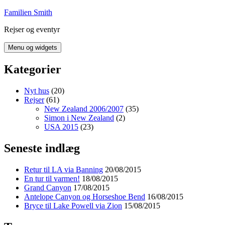
Hop
Familien Smith
til
Rejser og eventyr
indhold
Menu og widgets
Kategorier
Nyt hus
(20)
Rejser
(61)
New Zealand 2006/2007
(35)
Simon i New Zealand
(2)
USA 2015
(23)
Seneste indlæg
Retur til LA via Banning
20/08/2015
En tur til varmen!
18/08/2015
Grand Canyon
17/08/2015
Antelope Canyon og Horseshoe Bend
16/08/2015
Bryce til Lake Powell via Zion
15/08/2015