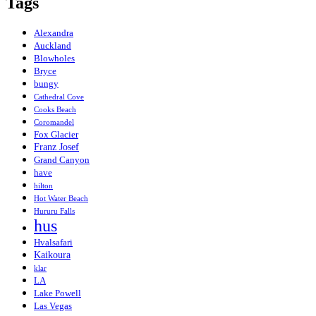
Tags
Alexandra
Auckland
Blowholes
Bryce
bungy
Cathedral Cove
Cooks Beach
Coromandel
Fox Glacier
Franz Josef
Grand Canyon
have
hilton
Hot Water Beach
Hururu Falls
hus
Hvalsafari
Kaikoura
klar
LA
Lake Powell
Las Vegas