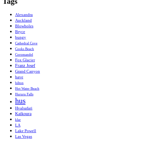
Tags
Alexandra
Auckland
Blowholes
Bryce
bungy
Cathedral Cove
Cooks Beach
Coromandel
Fox Glacier
Franz Josef
Grand Canyon
have
hilton
Hot Water Beach
Hururu Falls
hus
Hvalsafari
Kaikoura
klar
LA
Lake Powell
Las Vegas