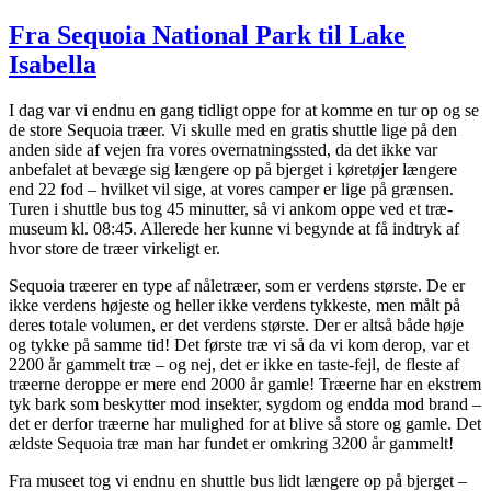
Hoover
Dam,
Fra Sequoia National Park til Lake
ørken
Isabella
og
en
tur
I dag var vi endnu en gang tidligt oppe for at komme en tur op og se
op
de store Sequoia træer. Vi skulle med en gratis shuttle lige på den
i
anden side af vejen fra vores overnatningssted, da det ikke var
bjergene
anbefalet at bevæge sig længere op på bjerget i køretøjer længere
end 22 fod – hvilket vil sige, at vores camper er lige på grænsen.
Turen i shuttle bus tog 45 minutter, så vi ankom oppe ved et træ-
museum kl. 08:45. Allerede her kunne vi begynde at få indtryk af
hvor store de træer virkeligt er.
Sequoia træerer en type af nåletræer, som er verdens største. De er
ikke verdens højeste og heller ikke verdens tykkeste, men målt på
deres totale volumen, er det verdens største. Der er altså både høje
og tykke på samme tid! Det første træ vi så da vi kom derop, var et
2200 år gammelt træ – og nej, det er ikke en taste-fejl, de fleste af
træerne deroppe er mere end 2000 år gamle! Træerne har en ekstrem
tyk bark som beskytter mod insekter, sygdom og endda mod brand –
det er derfor træerne har mulighed for at blive så store og gamle. Det
ældste Sequoia træ man har fundet er omkring 3200 år gammelt!
Fra museet tog vi endnu en shuttle bus lidt længere op på bjerget –