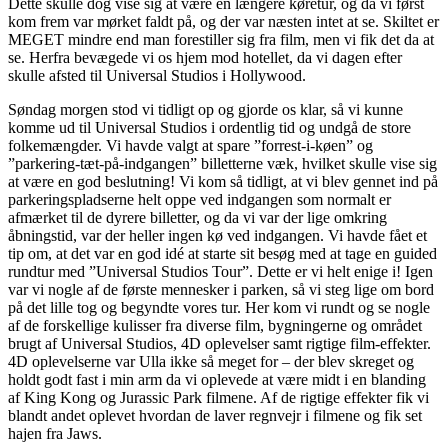
Dette skulle dog vise sig at være en længere køretur, og da vi først
kom frem var mørket faldt på, og der var næsten intet at se. Skiltet er
MEGET mindre end man forestiller sig fra film, men vi fik det da at
se. Herfra bevægede vi os hjem mod hotellet, da vi dagen efter
skulle afsted til Universal Studios i Hollywood.
Søndag morgen stod vi tidligt op og gjorde os klar, så vi kunne
komme ud til Universal Studios i ordentlig tid og undgå de store
folkemængder. Vi havde valgt at spare ”forrest-i-køen” og
”parkering-tæt-på-indgangen” billetterne væk, hvilket skulle vise sig
at være en god beslutning! Vi kom så tidligt, at vi blev gennet ind på
parkeringspladserne helt oppe ved indgangen som normalt er
afmærket til de dyrere billetter, og da vi var der lige omkring
åbningstid, var der heller ingen kø ved indgangen. Vi havde fået et
tip om, at det var en god idé at starte sit besøg med at tage en guided
rundtur med ”Universal Studios Tour”. Dette er vi helt enige i! Igen
var vi nogle af de første mennesker i parken, så vi steg lige om bord
på det lille tog og begyndte vores tur. Her kom vi rundt og se nogle
af de forskellige kulisser fra diverse film, bygningerne og området
brugt af Universal Studios, 4D oplevelser samt rigtige film-effekter.
4D oplevelserne var Ulla ikke så meget for – der blev skreget og
holdt godt fast i min arm da vi oplevede at være midt i en blanding
af King Kong og Jurassic Park filmene. Af de rigtige effekter fik vi
blandt andet oplevet hvordan de laver regnvejr i filmene og fik set
hajen fra Jaws.