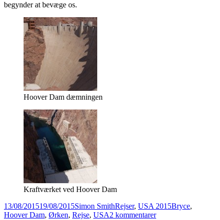
begynder at bevæge os.
Hoover Dam dæmningen
Kraftværket ved Hoover Dam
Udgivet
Forfatter
Kategorier
Tags
13/08/2015
19/08/2015
Simon Smith
Rejser
,
USA 2015
Bryce
,
i
til
Hoover Dam
,
Ørken
,
Rejse
,
USA
2 kommentarer