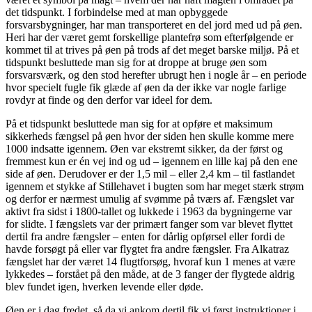
det tidspunkt. I forbindelse med at man opbyggede
forsvarsbygninger, har man transporteret en del jord med ud på øen.
Heri har der været gemt forskellige plantefrø som efterfølgende er
kommet til at trives på øen på trods af det meget barske miljø. På et
tidspunkt besluttede man sig for at droppe at bruge øen som
forsvarsværk, og den stod herefter ubrugt hen i nogle år – en periode
hvor specielt fugle fik glæde af øen da der ikke var nogle farlige
rovdyr at finde og den derfor var ideel for dem.
På et tidspunkt besluttede man sig for at opføre et maksimum
sikkerheds fængsel på øen hvor der siden hen skulle komme mere
1000 indsatte igennem. Øen var ekstremt sikker, da der først og
fremmest kun er én vej ind og ud – igennem en lille kaj på den ene
side af øen. Derudover er der 1,5 mil – eller 2,4 km – til fastlandet
igennem et stykke af Stillehavet i bugten som har meget stærk strøm
og derfor er nærmest umulig af svømme på tværs af. Fængslet var
aktivt fra sidst i 1800-tallet og lukkede i 1963 da bygningerne var
for slidte. I fængslets var der primært fanger som var blevet flyttet
dertil fra andre fængsler – enten for dårlig opførsel eller fordi de
havde forsøgt på eller var flygtet fra andre fængsler. Fra Alkatraz
fængslet har der været 14 flugtforsøg, hvoraf kun 1 menes at være
lykkedes – forstået på den måde, at de 3 fanger der flygtede aldrig
blev fundet igen, hverken levende eller døde.
Øen er i dag fredet, så da vi ankom dertil fik vi først instruktioner i