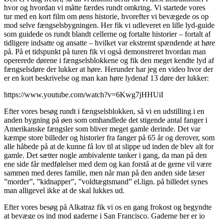
hvor og hvordan vi måtte færdes rundt omkring. Vi startede vores
tur med en kort film om øens historie, hvorefter vi bevægede os op
mod selve fængselsbygningen. Her fik vi udleveret en lille lyd-guide
som guidede os rundt blandt cellerne og fortalte historier – fortalt af
tidligere indsatte og ansatte – hvilket var ekstremt spændende at høre
på. På et tidspunkt på turen fik vi også demonstreret hvordan man
opererede dørene i fængselsblokkene og fik den meget kendte lyd af
fængselsdøre der lukker at høre. Herunder har jeg en video hvor der
er en kort beskrivelse og man kan høre lydenaf 13 døre der lukker:
https://www.youtube.com/watch?v=6Kwg7jHHUiI
Efter vores besøg rundt i fængselsblokken, så vi en udstilling i en
anden bygning på øen som omhandlede det stigende antal fanger i
Amerikanske fængsler som bliver meget gamle derinde. Det var
kæmpe store billeder og historier fra fanger på 65 år og derover, som
alle håbede på at de kunne få lov til at slippe ud inden de blev alt for
gamle. Det sætter nogle ambivalente tanker i gang, da man på den
ene side får medfølelser med dem og kan forstå at de gerne vil være
sammen med deres familie, men når man på den anden side læser
”morder”, ”kidnapper”, ”voldtægtsmand” el.lign. på billedet synes
man alligevel ikke at de skal lukkes ud.
Efter vores besøg på Alkatraz fik vi os en gang frokost og begyndte
at bevæge os ind mod gaderne i San Francisco. Gaderne her er jo