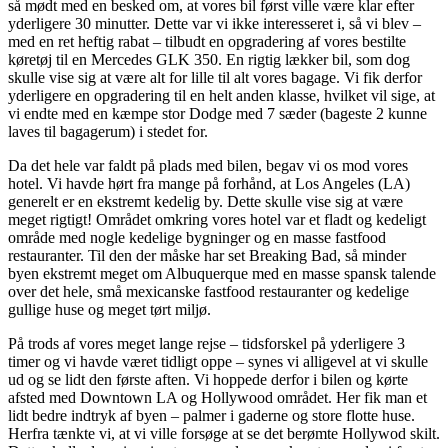
så mødt med en besked om, at vores bil først ville være klar efter
yderligere 30 minutter. Dette var vi ikke interesseret i, så vi blev –
med en ret heftig rabat – tilbudt en opgradering af vores bestilte
køretøj til en Mercedes GLK 350. En rigtig lækker bil, som dog
skulle vise sig at være alt for lille til alt vores bagage. Vi fik derfor
yderligere en opgradering til en helt anden klasse, hvilket vil sige, at
vi endte med en kæmpe stor Dodge med 7 sæder (bageste 2 kunne
laves til bagagerum) i stedet for.
Da det hele var faldt på plads med bilen, begav vi os mod vores
hotel. Vi havde hørt fra mange på forhånd, at Los Angeles (LA)
generelt er en ekstremt kedelig by. Dette skulle vise sig at være
meget rigtigt! Området omkring vores hotel var et fladt og kedeligt
område med nogle kedelige bygninger og en masse fastfood
restauranter. Til den der måske har set Breaking Bad, så minder
byen ekstremt meget om Albuquerque med en masse spansk talende
over det hele, små mexicanske fastfood restauranter og kedelige
gullige huse og meget tørt miljø.
På trods af vores meget lange rejse – tidsforskel på yderligere 3
timer og vi havde været tidligt oppe – synes vi alligevel at vi skulle
ud og se lidt den første aften. Vi hoppede derfor i bilen og kørte
afsted med Downtown LA og Hollywood området. Her fik man et
lidt bedre indtryk af byen – palmer i gaderne og store flotte huse.
Herfra tænkte vi, at vi ville forsøge at se det berømte Hollywod skilt.