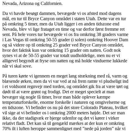
Nevada, Arizona og Californien.
Da vi havde besøgt dammen, bevægede vi os afsted mod dagens
mål, en tur til Bryce Canyon området i staten Utah. Dette var en tur
på omkring 5 timer, men da Utah ligger i en anden tidszone end
Nevada, blev vi lige frataget en time og var derfor først fremme ret
sent. På hele vores tur bevægede vi os fra omkring 38 graders varme
i Las Vegas til omkring 50-55 grader (i solen) omkring Hoover Dam
og så videre op til omkring 25 grader ved Bryce Canyon området,
hvor det faktisk kun var omkring 15 grader om natten. Godt nok
synes vi at de 50-55 grader var totalt uudholdelige, men nu er vi
alligevel begyndt at fryse om natten og må holde vinduerne lukkede
når vi skal sove.
På turen kørte vi igennem en meget lang strækning med rå, varm og
blæsende ørken, men da vi var ved at nå frem ramte vi pludseligt ind
i et voldsomt regnvejr med torden, og området gik fra at være tørt og
dødt til at være grønt og frodigt. Det er meget specielt at man
bevæger sig nogle få timer, hvor man både oplever kæmpe
temperaturforskelle, enorme forskelle i naturen og omgivelserne og
en tidszone. Vi befinder os nu på det store Colorado Plateau, hvilket
vil sige at vi befinder os i omkring 2000 meters højde. Det ser man
ikke, da der stadigvæk er bjerge udenfor og det vi kører i virker
relativt fladt. Det kan så til gengæld mærkes at der kun er omkring
70% ilt i luften heroppe sammenlignet med ”nede på jorden” når vi