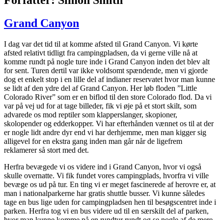
Grand Canyon
I dag var det tid til at komme afsted til Grand Canyon. Vi kørte
afsted relativt tidligt fra campingpladsen, da vi gerne ville nå at
komme rundt på nogle ture inde i Grand Canyon inden det blev alt
for sent. Turen dertil var ikke voldsomt spændende, men vi gjorde
dog et enkelt stop i en lille del af indianer reservatet hvor man kunne
se lidt af den ydre del af Grand Canyon. Her løb floden ”Little
Colorado River” som er en biflod til den store Colorado flod. Da vi
var på vej ud for at tage billeder, fik vi øje på et stort skilt, som
advarede os mod reptiler som klapperslanger, skopioner,
skolopender og edderkopper. Vi har efterhånden vænnet os til at der
er nogle lidt andre dyr end vi har derhjemme, men man kigger sig
alligevel for en ekstra gang inden man går når de ligefrem
reklamerer så stort med det.
Herfra bevægede vi os videre ind i Grand Canyon, hvor vi også
skulle overnatte. Vi fik fundet vores campingplads, hvorfra vi ville
bevæge os ud på tur. En ting vi er meget fascinerede af herovre er, at
man i nationalparkerne har gratis shuttle busser. Vi kunne således
tage en bus lige uden for campingpladsen hen til besøgscentret inde i
parken. Herfra tog vi en bus videre ud til en særskilt del af parken,
hvor man kunne komme på en rundtur rundt og se nogle af de mere