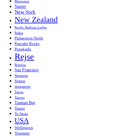
Mangonui
Napier
New York
New Zealand
Pacific Harbour Lodge
Paihia
Palmerston North
Pancake Rocks
Punakaiki
Rejse
Roturua
San Francisco
Sequoia
Simon
singapore
Tairua
Tairura
Tasman Bay
Taupo
Te Anau
USA
Wellington
Yosemite