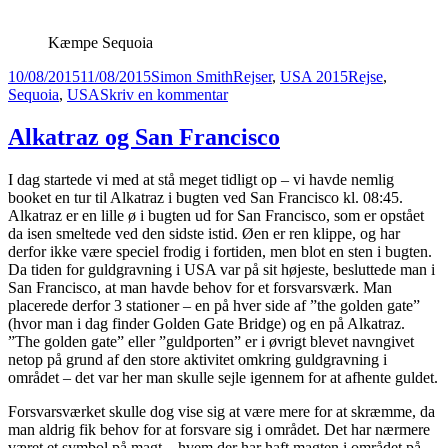
Kæmpe Sequoia
Udgivet
Forfatter
Kategorier
Tags
10/08/2015
11/08/2015
Simon Smith
Rejser
,
USA 2015
Rejse
,
i
til
Sequoia
,
USA
Skriv en kommentar
Fra
Sequoia
Alkatraz og San Francisco
National
Park
I dag startede vi med at stå meget tidligt op – vi havde nemlig
til
booket en tur til Alkatraz i bugten ved San Francisco kl. 08:45.
Lake
Alkatraz er en lille ø i bugten ud for San Francisco, som er opstået
Isabella
da isen smeltede ved den sidste istid. Øen er ren klippe, og har
derfor ikke være speciel frodig i fortiden, men blot en sten i bugten.
Da tiden for guldgravning i USA var på sit højeste, besluttede man i
San Francisco, at man havde behov for et forsvarsværk. Man
placerede derfor 3 stationer – en på hver side af ”the golden gate”
(hvor man i dag finder Golden Gate Bridge) og en på Alkatraz.
”The golden gate” eller ”guldporten” er i øvrigt blevet navngivet
netop på grund af den store aktivitet omkring guldgravning i
området – det var her man skulle sejle igennem for at afhente guldet.
Forsvarsværket skulle dog vise sig at være mere for at skræmme, da
man aldrig fik behov for at forsvare sig i området. Det har nærmere
været et symbol på magt – hvem der har haft magten i området på