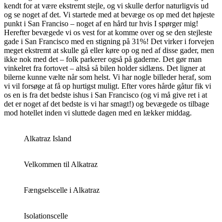
kendt for at være ekstremt stejle, og vi skulle derfor naturligvis ud
og se noget af det. Vi startede med at bevæge os op med det højeste
punkt i San Franciso – noget af en hård tur hvis I spørger mig!
Herefter bevægede vi os vest for at komme over og se den stejleste
gade i San Francisco med en stigning på 31%! Det virker i forvejen
meget ekstremt at skulle gå eller køre op og ned af disse gader, men
ikke nok med det – folk parkerer også på gaderne. Det gør man
vinkelret fra fortovet – altså så bilen holder sidlæns. Det ligner at
bilerne kunne vælte når som helst. Vi har nogle billeder heraf, som
vi vil forsøge at få op hurtigst muligt. Efter vores hårde gåtur fik vi
os en is fra det bedste ishus i San Francisco (og vi må give ret i at
det er noget af det bedste is vi har smagt!) og bevægede os tilbage
mod hotellet inden vi sluttede dagen med en lækker middag.
Alkatraz Island
Velkommen til Alkatraz
Fængselscelle i Alkatraz
Isolationscelle