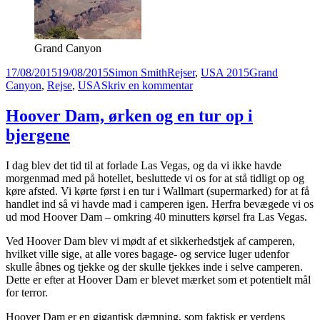
Grand Canyon
Udgivet
Forfatter
Kategorier
Tags
17/08/2015
19/08/2015
Simon Smith
Rejser
,
USA 2015
Grand
i
til
Canyon
,
Rejse
,
USA
Skriv en kommentar
Grand
Canyon
Hoover Dam, ørken og en tur op i
bjergene
I dag blev det tid til at forlade Las Vegas, og da vi ikke havde
morgenmad med på hotellet, besluttede vi os for at stå tidligt op og
køre afsted. Vi kørte først i en tur i Wallmart (supermarked) for at få
handlet ind så vi havde mad i camperen igen. Herfra bevægede vi os
ud mod Hoover Dam – omkring 40 minutters kørsel fra Las Vegas.
Ved Hoover Dam blev vi mødt af et sikkerhedstjek af camperen,
hvilket ville sige, at alle vores bagage- og service luger udenfor
skulle åbnes og tjekke og der skulle tjekkes inde i selve camperen.
Dette er efter at Hoover Dam er blevet mærket som et potentielt mål
for terror.
Hoover Dam er en gigantisk dæmning, som faktisk er verdens