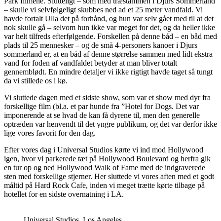
Park filmene. Slutteligt – som med træstammen i Djurs Sommerland
– skulle vi selvfølgeligt skubbes ned ad et 25 meter vandfald. Vi
havde fortalt Ulla det på forhånd, og hun var selv gået med til at det
nok skulle gå – selvom hun ikke var meget for det, og da heller ikke
var helt tilfreds efterfølgende. Forskellen på denne båd – en båd med
plads til 25 mennesker – og de små 4-personers kanoer i Djurs
sommerland er, at en båd af denne størrelse sammen med lidt ekstra
vand for foden af vandfaldet betyder at man bliver totalt
gennemblødt. En mindre detaljer vi ikke rigtigt havde taget så tungt
da vi stillede os i kø.
Vi sluttede dagen med et sidste show, som var et show med dyr fra
forskellige film (bl.a. et par hunde fra ”Hotel for Dogs. Det var
imponerende at se hvad de kan få dyrene til, men den generelle
optræden var henvendt til det yngre publikum, og det var derfor ikke
lige vores favorit for den dag.
Efter vores dag i Universal Studios kørte vi ind mod Hollywood
igen, hvor vi parkerede tæt på Hollywood Boulevard og herfra gik
en tur op og ned Hollywood Walk of Fame med de indgraverede
sten med forskellige stjerner. Her sluttede vi vores aften med et godt
måltid på Hard Rock Cafe, inden vi meget trætte kørte tilbage på
hotellet for en sidste overnatning i LA.
Universal Studios, Los Angeles