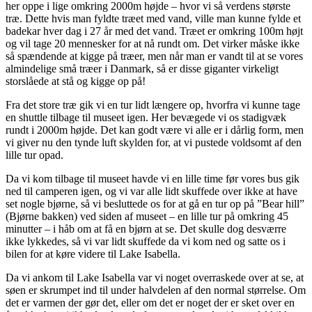
her oppe i lige omkring 2000m højde – hvor vi så verdens største
træ. Dette hvis man fyldte træet med vand, ville man kunne fylde et
badekar hver dag i 27 år med det vand. Træet er omkring 100m højt
og vil tage 20 mennesker for at nå rundt om. Det virker måske ikke
så spændende at kigge på træer, men når man er vandt til at se vores
almindelige små træer i Danmark, så er disse giganter virkeligt
storslåede at stå og kigge op på!
Fra det store træ gik vi en tur lidt længere op, hvorfra vi kunne tage
en shuttle tilbage til museet igen. Her bevægede vi os stadigvæk
rundt i 2000m højde. Det kan godt være vi alle er i dårlig form, men
vi giver nu den tynde luft skylden for, at vi pustede voldsomt af den
lille tur opad.
Da vi kom tilbage til museet havde vi en lille time før vores bus gik
ned til camperen igen, og vi var alle lidt skuffede over ikke at have
set nogle bjørne, så vi besluttede os for at gå en tur op på ”Bear hill”
(Bjørne bakken) ved siden af museet – en lille tur på omkring 45
minutter – i håb om at få en bjørn at se. Det skulle dog desværre
ikke lykkedes, så vi var lidt skuffede da vi kom ned og satte os i
bilen for at køre videre til Lake Isabella.
Da vi ankom til Lake Isabella var vi noget overraskede over at se, at
søen er skrumpet ind til under halvdelen af den normal størrelse. Om
det er varmen der gør det, eller om det er noget der er sket over en