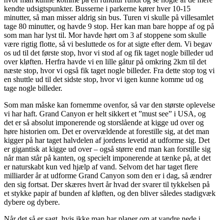
kendte udsigtspunkter. Busserne i parkerne kører hver 10-15
minutter, så man misser aldrig sin bus. Turen vi skulle på villesamlet
tage 80 minutter, og havde 9 stop. Her kan man bare hoppe af og på
som man har lyst til. Mor havde hørt om 3 af stoppene som skulle
være rigtig flotte, så vi besluttede os for at sigte efter dem. Vi begav
os ud til det første stop, hvor vi stod af og fik taget nogle billeder ud
over kløften. Herfra havde vi en lille gåtur på omkring 2km til det
næste stop, hvor vi også fik taget nogle billeder. Fra dette stop tog vi
en shuttle ud til det sidste stop, hvor vi igen kunne komme ud og
tage nogle billeder.
Som man måske kan fornemme ovenfor, så var den største oplevelse
vi har haft. Grand Canyon er helt sikkert et ”must see” i USA, og
det er så absolut imponerende og storslående at kigge ud over og
høre historien om. Det er overvældende at forestille sig, at det man
kigger på har taget halvdelen af jordens levetid at udforme sig. Det
er gigantisk at kigge ud over – også større end man kan forstille sig
når man står på kanten, og specielt imponerende at tænke på, at det
er naturskabt kun ved hjælp af vand. Selvom det har taget flere
milliarder år at udforme Grand Canyon som den er i dag, så ændrer
den sig fortsat. Der skæres hvert år hvad der svarer til tykkelsen på
et stykke papir af bunden af kløften, og den bliver således stadigvæk
dybere og dybere.
Når det så er sagt, hvis ikke man har planer om at vandre nede i