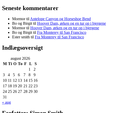
Seneste kommentarer
Mormor
til
Antelope Canyon og Horseshoe Bend
Bo og Birgit
til
Hoover Dam, ørken og en tur op i bjergene
Mormor
til
Hoover Dam, ørken og en tur op i bjergene
Bo og Birgit
til
Fra Monterey til San Francisco
Ester smith
til
Fra Monterey til San Francisco
Indlægsoversigt
august 2026
M
Ti
O
To
F
L
S
1
2
3
4
5
6
7
8
9
10
11
12
13
14
15
16
17
18
19
20
21
22
23
24
25
26
27
28
29
30
31
« aug
Forfatter:
Simon Smith