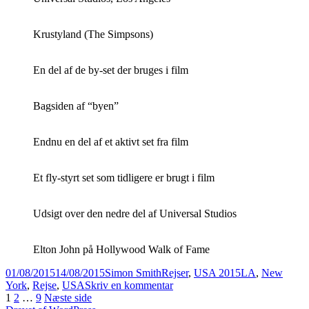
Krustyland (The Simpsons)
En del af de by-set der bruges i film
Bagsiden af “byen”
Endnu en del af et aktivt set fra film
Et fly-styrt set som tidligere er brugt i film
Udsigt over den nedre del af Universal Studios
Elton John på Hollywood Walk of Fame
Udgivet
Forfatter
Kategorier
Tags
01/08/2015
14/08/2015
Simon Smith
Rejser
,
USA 2015
LA
,
New
i
til
York
,
Rejse
,
USA
Skriv en kommentar
Indlægsinddeling
Side
Side
Side
Fra
1
2
…
9
Næste side