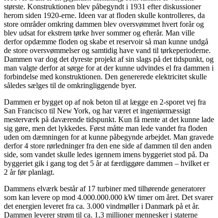
største. Konstruktionen blev påbegyndt i 1931 efter diskussioner
herom siden 1920-erne. Ideen var at floden skulle kontrolleres, da
store områder omkring dammen blev oversvømmet hvert forår og
blev udsat for ekstrem tørke hver sommer og efterår. Man ville
derfor opdæmme floden og skabe et reservoir så man kunne undgå
de store oversvømmelser og samtidig have vand til tørkeperioderne.
Dammen var dog det dyreste projekt af sin slags på det tidspunkt, og
man valgte derfor at sørge for at der kunne udvindes el fra dammen i
forbindelse med konstruktionen. Den genererede elektricitet skulle
således sælges til de omkringliggende byer.
Dammen er bygget op af nok beton til at lægge en 2-sporet vej fra
San Francisco til New York, og har været et ingeniørmæssigt
mesterværk på daværende tidspunkt. Kun få mente at det kunne lade
sig gøre, men det lykkedes. Først måtte man lede vandet fra floden
uden om dæmningen for at kunne påbegynde arbejdet. Man gravede
derfor 4 store rørledninger fra den ene side af dammen til den anden
side, som vandet skulle ledes igennem imens byggeriet stod på. Da
byggeriet gik i gang tog det 5 år at færdiggøre dammen – hvilket er
2 år før planlagt.
Dammens elværk består af 17 turbiner med tilhørende generatorer
som kan levere op mod 4.000.000.000 kW timer om året. Det svarer
det energien leveret fra ca. 3.000 vindmøller i Danmark på et år.
Dammen leverer strøm til ca. 1,3 millioner mennesker i staterne