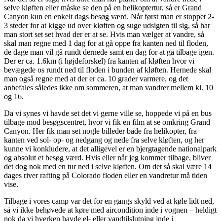
selve kløften eller måske se den på en helikoptertur, så er Grand
Canyon kun en enkelt dags besøg værd. Når først man er stoppet 2-
3 steder for at kigge ud over kløften og suge udsigten til sig, så har
man stort set set hvad der er at se. Hvis man vælger at vandre, så
skal man regne med 1 dag for at gå oppe fra kanten ned til floden,
de dage man vil gå rundt dernede samt en dag for at gå tilbage igen.
Der er ca. 1.6km (i højdeforskel) fra kanten af kløften hvor vi
bevægede os rundt ned til floden i bunden af kløften. Hernede skal
man også regne med at der er ca. 10 grader varmere, og det
anbefales således ikke om sommeren, at man vandrer mellem kl. 10
og 16.
Da vi synes vi havde set det vi gerne ville se, hoppede vi på en bus
tilbage mod besøgscentret, hvor vi fik en film at se omkring Grand
Canyon. Her fik man set nogle billeder både fra helikopter, fra
kanten ved sol- op- og nedgang og nede fra selve kløften, og her
kunne vi konkludere, at det alligevel er en bjergtagende nationalpark
og absolut et besøg værd. Hvis eller når jeg kommer tilbage, bliver
det dog nok med en tur ned i selve kløften. Om det så skal være 14
dages river rafting på Colorado floden eller en vandretur må tiden
vise.
Tilbage i vores camp var det for en gangs skyld ved at køle lidt ned,
så vi ikke behøvede at køre med aircondition inde i vognen – heldigt
nok da vi hverken havde el- eller vandtilslutning inde i