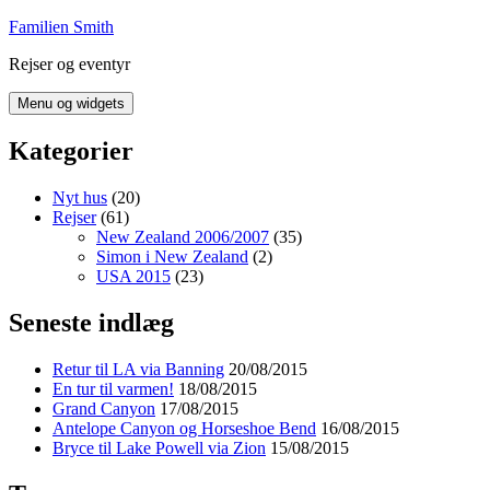
Hop
Familien Smith
til
Rejser og eventyr
indhold
Menu og widgets
Kategorier
Nyt hus
(20)
Rejser
(61)
New Zealand 2006/2007
(35)
Simon i New Zealand
(2)
USA 2015
(23)
Seneste indlæg
Retur til LA via Banning
20/08/2015
En tur til varmen!
18/08/2015
Grand Canyon
17/08/2015
Antelope Canyon og Horseshoe Bend
16/08/2015
Bryce til Lake Powell via Zion
15/08/2015