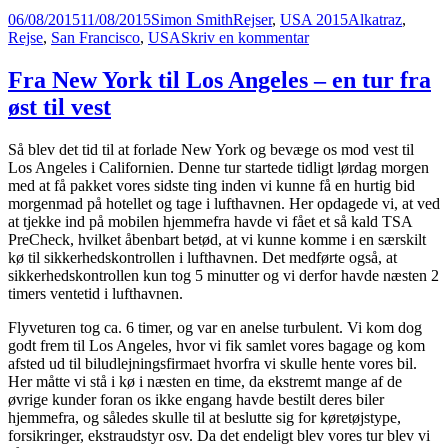
Udgivet
Forfatter
Kategorier
Tags
06/08/2015
11/08/2015
Simon Smith
Rejser
,
USA 2015
Alkatraz
,
i
til
Rejse
,
San Francisco
,
USA
Skriv en kommentar
Alkatraz
og
Fra New York til Los Angeles – en tur fra
San
øst til vest
Francisco
Så blev det tid til at forlade New York og bevæge os mod vest til
Los Angeles i Californien. Denne tur startede tidligt lørdag morgen
med at få pakket vores sidste ting inden vi kunne få en hurtig bid
morgenmad på hotellet og tage i lufthavnen. Her opdagede vi, at ved
at tjekke ind på mobilen hjemmefra havde vi fået et så kald TSA
PreCheck, hvilket åbenbart betød, at vi kunne komme i en særskilt
kø til sikkerhedskontrollen i lufthavnen. Det medførte også, at
sikkerhedskontrollen kun tog 5 minutter og vi derfor havde næsten 2
timers ventetid i lufthavnen.
Flyveturen tog ca. 6 timer, og var en anelse turbulent. Vi kom dog
godt frem til Los Angeles, hvor vi fik samlet vores bagage og kom
afsted ud til biludlejningsfirmaet hvorfra vi skulle hente vores bil.
Her måtte vi stå i kø i næsten en time, da ekstremt mange af de
øvrige kunder foran os ikke engang havde bestilt deres biler
hjemmefra, og således skulle til at beslutte sig for køretøjstype,
forsikringer, ekstraudstyr osv. Da det endeligt blev vores tur blev vi