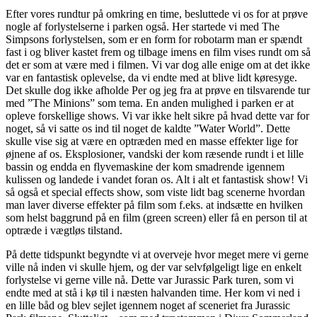
Efter vores rundtur på omkring en time, besluttede vi os for at prøve
nogle af forlystelserne i parken også. Her startede vi med The
Simpsons forlystelsen, som er en form for robotarm man er spændt
fast i og bliver kastet frem og tilbage imens en film vises rundt om så
det er som at være med i filmen. Vi var dog alle enige om at det ikke
var en fantastisk oplevelse, da vi endte med at blive lidt køresyge.
Det skulle dog ikke afholde Per og jeg fra at prøve en tilsvarende tur
med ”The Minions” som tema. En anden mulighed i parken er at
opleve forskellige shows. Vi var ikke helt sikre på hvad dette var for
noget, så vi satte os ind til noget de kaldte ”Water World”. Dette
skulle vise sig at være en optræden med en masse effekter lige for
øjnene af os. Eksplosioner, vandski der kom ræsende rundt i et lille
bassin og endda en flyvemaskine der kom smadrende igennem
kulissen og landede i vandet foran os. Alt i alt et fantastisk show! Vi
så også et special effects show, som viste lidt bag scenerne hvordan
man laver diverse effekter på film som f.eks. at indsætte en hvilken
som helst baggrund på en film (green screen) eller få en person til at
optræde i vægtløs tilstand.
På dette tidspunkt begyndte vi at overveje hvor meget mere vi gerne
ville nå inden vi skulle hjem, og der var selvfølgeligt lige en enkelt
forlystelse vi gerne ville nå. Dette var Jurassic Park turen, som vi
endte med at stå i kø til i næsten halvanden time. Her kom vi ned i
en lille båd og blev sejlet igennem noget af sceneriet fra Jurassic