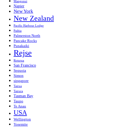
Mangonui
Napier
New York
New Zealand
Pacific Harbour Lodge
Paihia
Palmerston North
Pancake Rocks
Punakaiki
Rejse
Roturua
San Francisco
Sequoia
Simon
singapore
Tairua
Tairura
Tasman Bay
Taupo
Te Anau
USA
Wellington
Yosemite