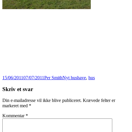
Udgivet
Forfatter
Kategorier
Tags
15/06/2011
07/07/2011
Per Smith
Nyt hus
have
,
hus
i
Skriv et svar
Din e-mailadresse vil ikke blive publiceret.
Krævede felter er
markeret med
*
Kommentar
*