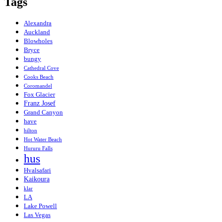
Tags
Alexandra
Auckland
Blowholes
Bryce
bungy
Cathedral Cove
Cooks Beach
Coromandel
Fox Glacier
Franz Josef
Grand Canyon
have
hilton
Hot Water Beach
Hururu Falls
hus
Hvalsafari
Kaikoura
klar
LA
Lake Powell
Las Vegas