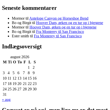
Seneste kommentarer
Mormor
til
Antelope Canyon og Horseshoe Bend
Bo og Birgit
til
Hoover Dam, ørken og en tur op i bjergene
Mormor
til
Hoover Dam, ørken og en tur op i bjergene
Bo og Birgit
til
Fra Monterey til San Francisco
Ester smith
til
Fra Monterey til San Francisco
Indlægsoversigt
august 2026
M
Ti
O
To
F
L
S
1
2
3
4
5
6
7
8
9
10
11
12
13
14
15
16
17
18
19
20
21
22
23
24
25
26
27
28
29
30
31
« aug
Græsset er på vej, men lige nu er det mest