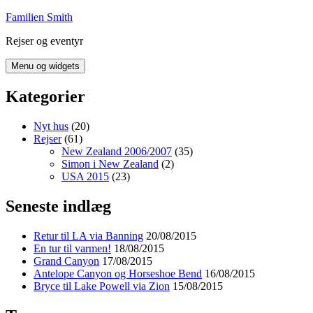
Hop
Familien Smith
til
Rejser og eventyr
indhold
Menu og widgets
Kategorier
Nyt hus
(20)
Rejser
(61)
New Zealand 2006/2007
(35)
Simon i New Zealand
(2)
USA 2015
(23)
Seneste indlæg
Retur til LA via Banning
20/08/2015
En tur til varmen!
18/08/2015
Grand Canyon
17/08/2015
Antelope Canyon og Horseshoe Bend
16/08/2015
Bryce til Lake Powell via Zion
15/08/2015