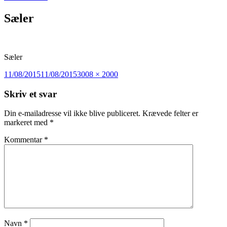
Sæler
Sæler
Udgivet
Fuld
11/08/2015
11/08/2015
3008 × 2000
i
størrelse
Skriv et svar
Din e-mailadresse vil ikke blive publiceret.
Krævede felter er
markeret med
*
Kommentar
*
Navn
*