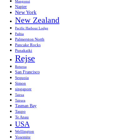
Mangonui
Napier
New York
New Zealand
Pacific Harbour Lodge
Paihia
Palmerston North
Pancake Rocks
Punakaiki
Rejse
Roturua
San Francisco
Sequoia
Simon
singapore
Tairua
Tairura
Tasman Bay
Taupo
Te Anau
USA
Wellington
Yosemite