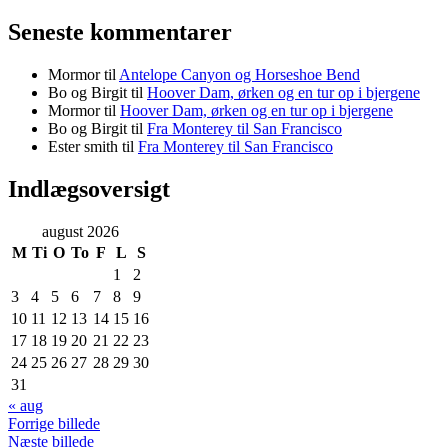
Seneste kommentarer
Mormor
til
Antelope Canyon og Horseshoe Bend
Bo og Birgit
til
Hoover Dam, ørken og en tur op i bjergene
Mormor
til
Hoover Dam, ørken og en tur op i bjergene
Bo og Birgit
til
Fra Monterey til San Francisco
Ester smith
til
Fra Monterey til San Francisco
Indlægsoversigt
august 2026
M
Ti
O
To
F
L
S
1
2
3
4
5
6
7
8
9
10
11
12
13
14
15
16
17
18
19
20
21
22
23
24
25
26
27
28
29
30
31
« aug
Forrige billede
Næste billede