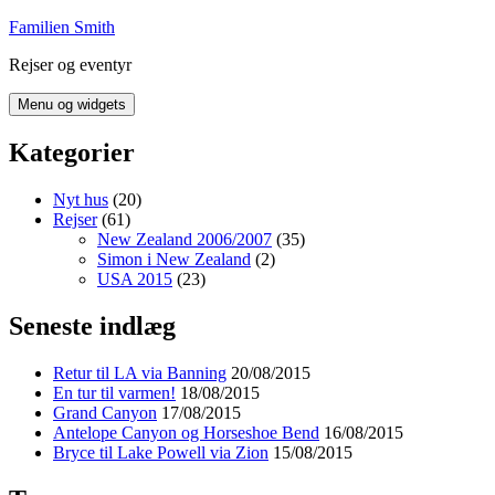
Hop
Familien Smith
til
Rejser og eventyr
indhold
Menu og widgets
Kategorier
Nyt hus
(20)
Rejser
(61)
New Zealand 2006/2007
(35)
Simon i New Zealand
(2)
USA 2015
(23)
Seneste indlæg
Retur til LA via Banning
20/08/2015
En tur til varmen!
18/08/2015
Grand Canyon
17/08/2015
Antelope Canyon og Horseshoe Bend
16/08/2015
Bryce til Lake Powell via Zion
15/08/2015