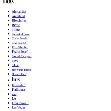
Tags
Alexandra
Auckland
Blowholes
Bryce
bungy
Cathedral Cove
Cooks Beach
Coromandel
Fox Glacier
Franz Josef
Grand Canyon
have
hilton
Hot Water Beach
Hururu Falls
hus
Hvalsafari
Kaikoura
klar
LA
Lake Powell
Las Vegas